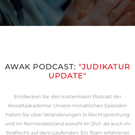
AWAK PODCAST:
"JUDIKATUR
UPDATE"
Entdecken Sie den kostenlosen Podcast der
Anwaltsakademie: Unsere monatlichen Episoden
halten Sie über Veränderungen in Rechtsprechung
und im Normenbestand sowohl im Zivil- als auch im
Strafrecht auf dem Laufenden. Ein Team erfahrener