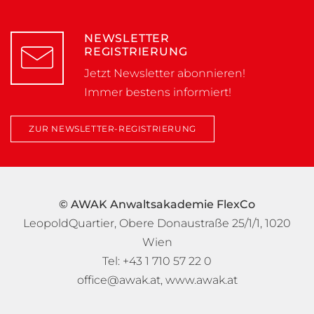
NEWSLETTER
REGISTRIERUNG
Jetzt Newsletter abonnieren!
Immer bestens informiert!
ZUR NEWSLETTER-REGISTRIERUNG
© AWAK Anwaltsakademie FlexCo
LeopoldQuartier, Obere Donaustraße 25/1/1, 1020
Wien
Tel: +43 1 710 57 22 0
office@awak.at
,
www.awak.at