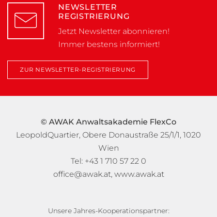
NEWSLETTER
REGISTRIERUNG
Jetzt Newsletter abonnieren!
Immer bestens informiert!
ZUR NEWSLETTER-REGISTRIERUNG
© AWAK Anwaltsakademie FlexCo
LeopoldQuartier, Obere Donaustraße 25/1/1, 1020
Wien
Tel: +43 1 710 57 22 0
office@awak.at
,
www.awak.at
Unsere Jahres-Kooperationspartner: